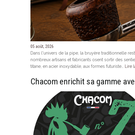
05 août, 2026
Dans l'univers de la pipe, la bruyère traditionnelle r
nombreux artisans et fabricants osent sortir des sent
titane, en acier inoxydable, aux formes futuriste…
Lire l
Chacom enrichit sa gamme ave